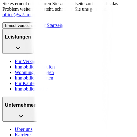
Sie es erneut oder kehren Sie zur Startseite zurück. Falls das
Problem weiterhin besteht, schreiben Sie uns gerne an
office@w7.immo
.
Zur Startseite
Erneut versuchen
Leistungen
Für Verkäufer
Immobilie verkaufen
Wohnung vermieten
Immobilie bewerten
Für Käufer
Immobiliensuche
Unternehmen
Über uns
Karriere