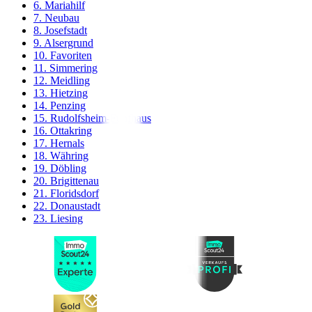
6. Mariahilf
7. Neubau
8. Josefstadt
9. Alsergrund
10. Favoriten
11. Simmering
12. Meidling
13. Hietzing
14. Penzing
15. Rudolfsheim-Fünfhaus
16. Ottakring
17. Hernals
18. Währing
19. Döbling
20. Brigittenau
21. Floridsdorf
22. Donaustadt
23. Liesing