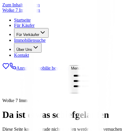
Zum Inhalt springen
Wolke 7 Immobilien
Startseite
Für Käufer
Für Verkäufer
Immobiliensuche
Über Uns
Kontakt
Anrufen
Immobilie bewerten
Menü öffnen
Wolke 7 Immobilien
Da ist etwas schiefgelaufen
Diese Seite konnte gerade nicht geladen werden. Bitte versuchen