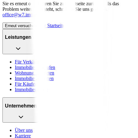
Sie es erneut oder kehren Sie zur Startseite zurück. Falls das
Problem weiterhin besteht, schreiben Sie uns gerne an
office@w7.immo
.
Zur Startseite
Erneut versuchen
Leistungen
Für Verkäufer
Immobilie verkaufen
Wohnung vermieten
Immobilie bewerten
Für Käufer
Immobiliensuche
Unternehmen
Über uns
Karriere