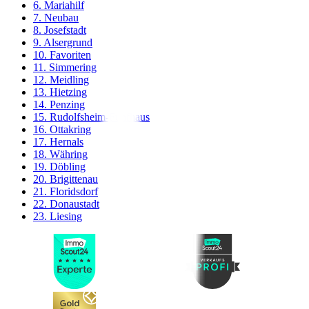
6. Mariahilf
7. Neubau
8. Josefstadt
9. Alsergrund
10. Favoriten
11. Simmering
12. Meidling
13. Hietzing
14. Penzing
15. Rudolfsheim-Fünfhaus
16. Ottakring
17. Hernals
18. Währing
19. Döbling
20. Brigittenau
21. Floridsdorf
22. Donaustadt
23. Liesing