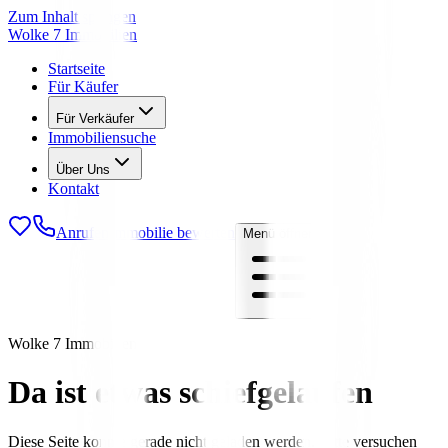
Zum Inhalt springen
Wolke 7 Immobilien
Startseite
Für Käufer
Für Verkäufer
Immobiliensuche
Über Uns
Kontakt
Anrufen
Immobilie bewerten
Menü öffnen
Wolke 7 Immobilien
Da ist etwas schiefgelaufen
Diese Seite konnte gerade nicht geladen werden. Bitte versuchen