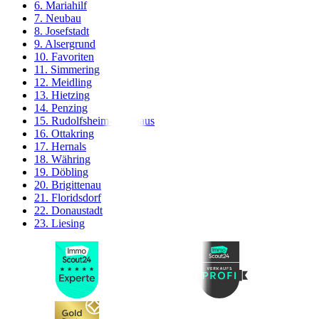
6. Mariahilf
7. Neubau
8. Josefstadt
9. Alsergrund
10. Favoriten
11. Simmering
12. Meidling
13. Hietzing
14. Penzing
15. Rudolfsheim-Fünfhaus
16. Ottakring
17. Hernals
18. Währing
19. Döbling
20. Brigittenau
21. Floridsdorf
22. Donaustadt
23. Liesing