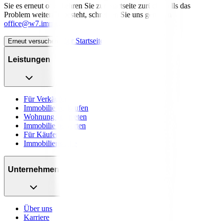
Sie es erneut oder kehren Sie zur Startseite zurück. Falls das
Problem weiterhin besteht, schreiben Sie uns gerne an
office@w7.immo
.
Zur Startseite
Erneut versuchen
Leistungen
Für Verkäufer
Immobilie verkaufen
Wohnung vermieten
Immobilie bewerten
Für Käufer
Immobiliensuche
Unternehmen
Über uns
Karriere