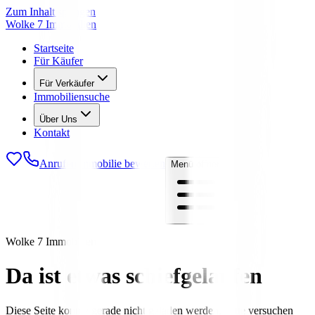
Zum Inhalt springen
Wolke 7 Immobilien
Startseite
Für Käufer
Für Verkäufer
Immobiliensuche
Über Uns
Kontakt
Anrufen
Immobilie bewerten
Menü öffnen
Wolke 7 Immobilien
Da ist etwas schiefgelaufen
Diese Seite konnte gerade nicht geladen werden. Bitte versuchen