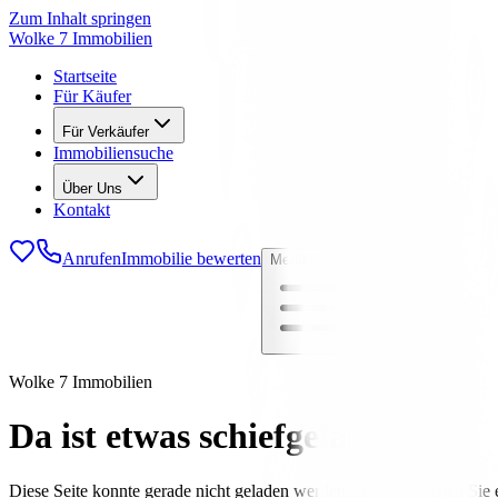
Zum Inhalt springen
Wolke 7 Immobilien
Startseite
Für Käufer
Für Verkäufer
Immobiliensuche
Über Uns
Kontakt
Anrufen
Immobilie bewerten
Menü öffnen
Wolke 7 Immobilien
Da ist etwas schiefgelaufen
Diese Seite konnte gerade nicht geladen werden. Bitte versuchen Sie e