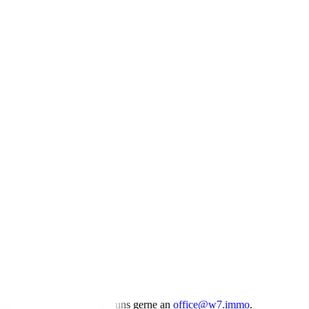
rhin besteht, schreiben Sie uns gerne an
office@w7.immo
.