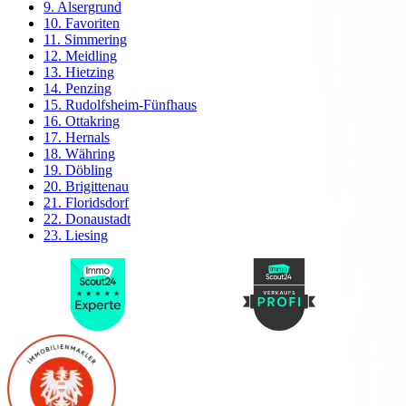
9. Alsergrund
10. Favoriten
11. Simmering
12. Meidling
13. Hietzing
14. Penzing
15. Rudolfsheim-Fünfhaus
16. Ottakring
17. Hernals
18. Währing
19. Döbling
20. Brigittenau
21. Floridsdorf
22. Donaustadt
23. Liesing