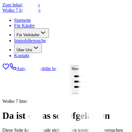
Zum Inhalt springen
Wolke 7 Immobilien
Startseite
Für Käufer
Für Verkäufer
Immobiliensuche
Über Uns
Kontakt
Anrufen
Immobilie bewerten
Menü öffnen
Wolke 7 Immobilien
Da ist etwas schiefgelaufen
Diese Seite konnte gerade nicht geladen werden. Bitte versuchen