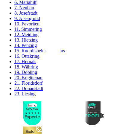
6. Mariahilf
7. Neubau
8. Josefstadt
9. Alsergrund
10. Favoriten
11. Simmering
12. Meidling
13. Hietzing
14. Penzing
15. Rudolfsheim-Fünfhaus
16. Ottakring
17. Hernals
18. Währing
19. Döbling
20. Brigittenau
21. Floridsdorf
22. Donaustadt
23. Liesing