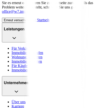
Sie es erneut oder kehren Sie zur Startseite zurück. Falls das
Problem weiterhin besteht, schreiben Sie uns gerne an
office@w7.immo
.
Zur Startseite
Erneut versuchen
Leistungen
Für Verkäufer
Immobilie verkaufen
Wohnung vermieten
Immobilie bewerten
Für Käufer
Immobiliensuche
Unternehmen
Über uns
Karriere