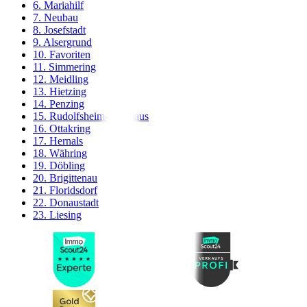
6. Mariahilf
7. Neubau
8. Josefstadt
9. Alsergrund
10. Favoriten
11. Simmering
12. Meidling
13. Hietzing
14. Penzing
15. Rudolfsheim-Fünfhaus
16. Ottakring
17. Hernals
18. Währing
19. Döbling
20. Brigittenau
21. Floridsdorf
22. Donaustadt
23. Liesing