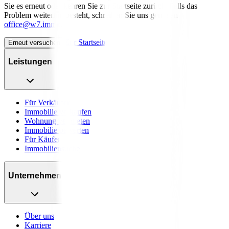
Sie es erneut oder kehren Sie zur Startseite zurück. Falls das
Problem weiterhin besteht, schreiben Sie uns gerne an
office@w7.immo
.
Zur Startseite
Erneut versuchen
Leistungen
Für Verkäufer
Immobilie verkaufen
Wohnung vermieten
Immobilie bewerten
Für Käufer
Immobiliensuche
Unternehmen
Über uns
Karriere