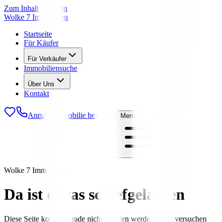
Zum Inhalt springen
Wolke 7 Immobilien
Startseite
Für Käufer
Für Verkäufer
Immobiliensuche
Über Uns
Kontakt
Anrufen
Immobilie bewerten
Menü öffnen
Wolke 7 Immobilien
Da ist etwas schiefgelaufen
Diese Seite konnte gerade nicht geladen werden. Bitte versuchen