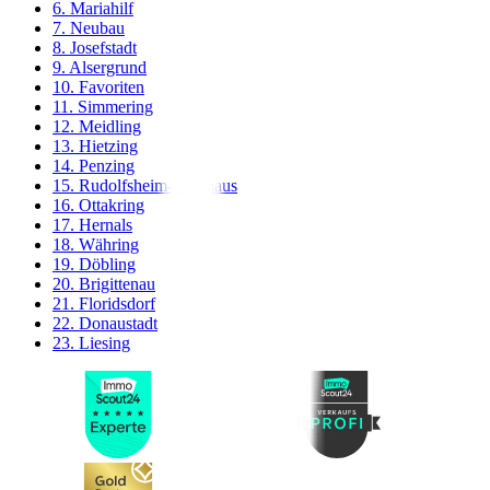
6. Mariahilf
7. Neubau
8. Josefstadt
9. Alsergrund
10. Favoriten
11. Simmering
12. Meidling
13. Hietzing
14. Penzing
15. Rudolfsheim-Fünfhaus
16. Ottakring
17. Hernals
18. Währing
19. Döbling
20. Brigittenau
21. Floridsdorf
22. Donaustadt
23. Liesing