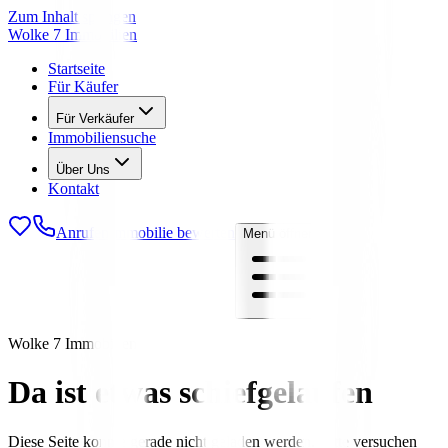
Zum Inhalt springen
Wolke 7 Immobilien
Startseite
Für Käufer
Für Verkäufer
Immobiliensuche
Über Uns
Kontakt
Anrufen
Immobilie bewerten
Menü öffnen
Wolke 7 Immobilien
Da ist etwas schiefgelaufen
Diese Seite konnte gerade nicht geladen werden. Bitte versuchen