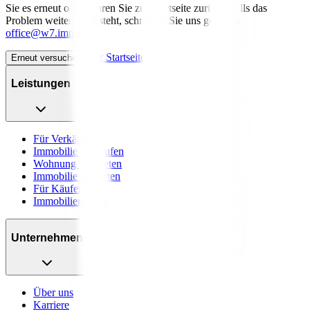
Sie es erneut oder kehren Sie zur Startseite zurück. Falls das
Problem weiterhin besteht, schreiben Sie uns gerne an
office@w7.immo
.
Zur Startseite
Erneut versuchen
Leistungen
Für Verkäufer
Immobilie verkaufen
Wohnung vermieten
Immobilie bewerten
Für Käufer
Immobiliensuche
Unternehmen
Über uns
Karriere