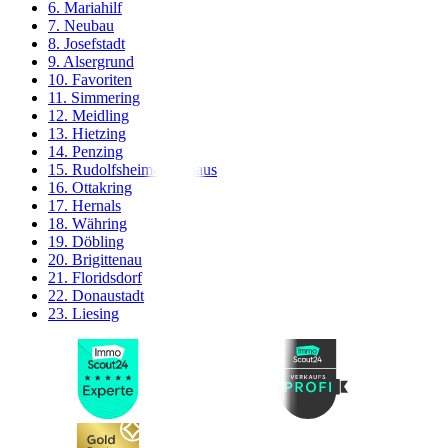
6. Mariahilf
7. Neubau
8. Josefstadt
9. Alsergrund
10. Favoriten
11. Simmering
12. Meidling
13. Hietzing
14. Penzing
15. Rudolfsheim-Fünfhaus
16. Ottakring
17. Hernals
18. Währing
19. Döbling
20. Brigittenau
21. Floridsdorf
22. Donaustadt
23. Liesing