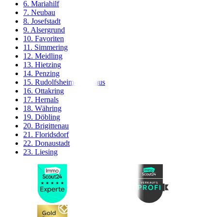
6. Mariahilf
7. Neubau
8. Josefstadt
9. Alsergrund
10. Favoriten
11. Simmering
12. Meidling
13. Hietzing
14. Penzing
15. Rudolfsheim-Fünfhaus
16. Ottakring
17. Hernals
18. Währing
19. Döbling
20. Brigittenau
21. Floridsdorf
22. Donaustadt
23. Liesing