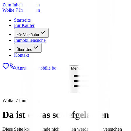
Zum Inhalt springen
Wolke 7 Immobilien
Startseite
Für Käufer
Für Verkäufer
Immobiliensuche
Über Uns
Kontakt
Anrufen
Immobilie bewerten
Menü öffnen
Wolke 7 Immobilien
Da ist etwas schiefgelaufen
Diese Seite konnte gerade nicht geladen werden. Bitte versuchen