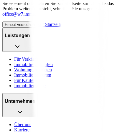
Sie es erneut oder kehren Sie zur Startseite zurück. Falls das
Problem weiterhin besteht, schreiben Sie uns gerne an
office@w7.immo
.
Zur Startseite
Erneut versuchen
Leistungen
Für Verkäufer
Immobilie verkaufen
Wohnung vermieten
Immobilie bewerten
Für Käufer
Immobiliensuche
Unternehmen
Über uns
Karriere