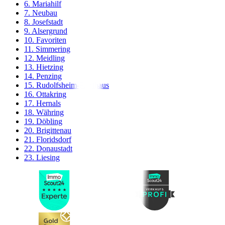
6. Mariahilf
7. Neubau
8. Josefstadt
9. Alsergrund
10. Favoriten
11. Simmering
12. Meidling
13. Hietzing
14. Penzing
15. Rudolfsheim-Fünfhaus
16. Ottakring
17. Hernals
18. Währing
19. Döbling
20. Brigittenau
21. Floridsdorf
22. Donaustadt
23. Liesing