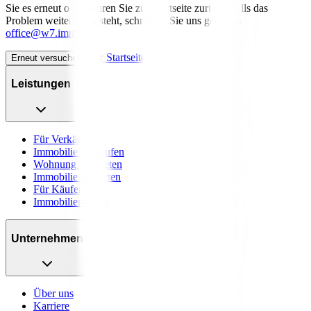
Sie es erneut oder kehren Sie zur Startseite zurück. Falls das
Problem weiterhin besteht, schreiben Sie uns gerne an
office@w7.immo
.
Zur Startseite
Erneut versuchen
Leistungen
Für Verkäufer
Immobilie verkaufen
Wohnung vermieten
Immobilie bewerten
Für Käufer
Immobiliensuche
Unternehmen
Über uns
Karriere