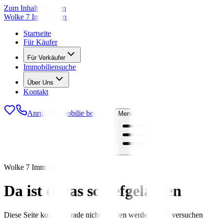
Zum Inhalt springen
Wolke 7 Immobilien
Startseite
Für Käufer
Für Verkäufer
Immobiliensuche
Über Uns
Kontakt
Anrufen
Immobilie bewerten
Menü öffnen
Wolke 7 Immobilien
Da ist etwas schiefgelaufen
Diese Seite konnte gerade nicht geladen werden. Bitte versuchen