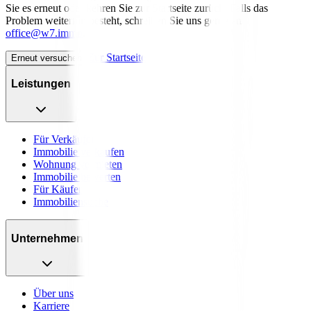
Sie es erneut oder kehren Sie zur Startseite zurück. Falls das
Problem weiterhin besteht, schreiben Sie uns gerne an
office@w7.immo
.
Zur Startseite
Erneut versuchen
Leistungen
Für Verkäufer
Immobilie verkaufen
Wohnung vermieten
Immobilie bewerten
Für Käufer
Immobiliensuche
Unternehmen
Über uns
Karriere