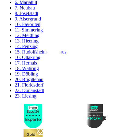
6. Mariahilf
7. Neubau
8. Josefstadt
9. Alsergrund
10. Favoriten
11. Simmering
12. Meidling
13. Hietzing
14. Penzing
15. Rudolfsheim-Fünfhaus
16. Ottakring
17. Hernals
18. Währing
19. Döbling
20. Brigittenau
21. Floridsdorf
22. Donaustadt
23. Liesing