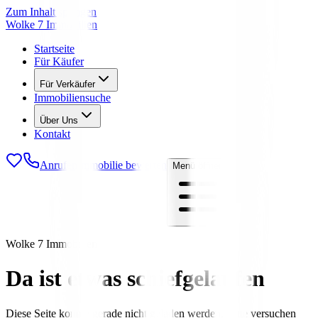
Zum Inhalt springen
Wolke 7 Immobilien
Startseite
Für Käufer
Für Verkäufer
Immobiliensuche
Über Uns
Kontakt
Anrufen
Immobilie bewerten
Menü öffnen
Wolke 7 Immobilien
Da ist etwas schiefgelaufen
Diese Seite konnte gerade nicht geladen werden. Bitte versuchen