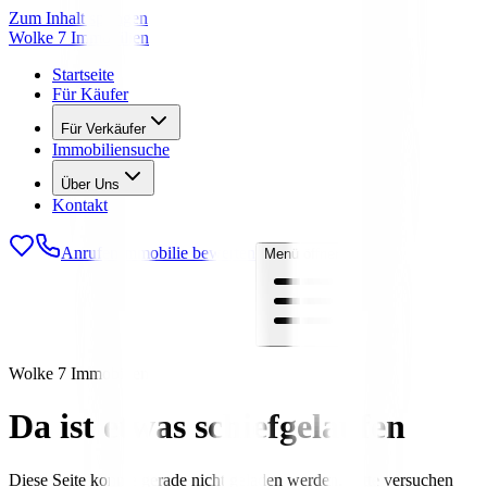
Zum Inhalt springen
Wolke 7 Immobilien
Startseite
Für Käufer
Für Verkäufer
Immobiliensuche
Über Uns
Kontakt
Anrufen
Immobilie bewerten
Menü öffnen
Wolke 7 Immobilien
Da ist etwas schiefgelaufen
Diese Seite konnte gerade nicht geladen werden. Bitte versuchen