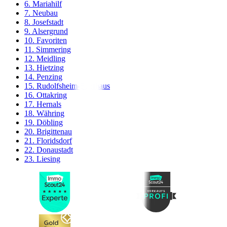
6. Mariahilf
7. Neubau
8. Josefstadt
9. Alsergrund
10. Favoriten
11. Simmering
12. Meidling
13. Hietzing
14. Penzing
15. Rudolfsheim-Fünfhaus
16. Ottakring
17. Hernals
18. Währing
19. Döbling
20. Brigittenau
21. Floridsdorf
22. Donaustadt
23. Liesing