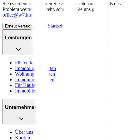
Sie es erneut oder kehren Sie zur Startseite zurück. Falls das
Problem weiterhin besteht, schreiben Sie uns gerne an
office@w7.immo
.
Zur Startseite
Erneut versuchen
Leistungen
Für Verkäufer
Immobilie verkaufen
Wohnung vermieten
Immobilie bewerten
Für Käufer
Immobiliensuche
Unternehmen
Über uns
Karriere