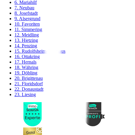
6. Mariahilf
7. Neubau
8. Josefstadt
9. Alsergrund
10. Favoriten
11. Simmering
12. Meidling
13. Hietzing
14. Penzing
15. Rudolfsheim-Fünfhaus
16. Ottakring
17. Hernals
18. Währing
19. Döbling
20. Brigittenau
21. Floridsdorf
22. Donaustadt
23. Liesing