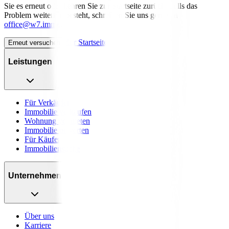
Sie es erneut oder kehren Sie zur Startseite zurück. Falls das
Problem weiterhin besteht, schreiben Sie uns gerne an
office@w7.immo
.
Zur Startseite
Erneut versuchen
Leistungen
Für Verkäufer
Immobilie verkaufen
Wohnung vermieten
Immobilie bewerten
Für Käufer
Immobiliensuche
Unternehmen
Über uns
Karriere