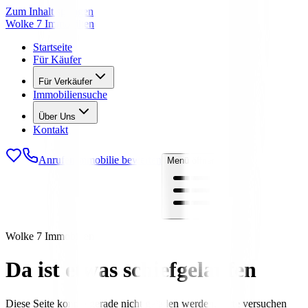
Zum Inhalt springen
Wolke 7 Immobilien
Startseite
Für Käufer
Für Verkäufer
Immobiliensuche
Über Uns
Kontakt
Anrufen
Immobilie bewerten
Menü öffnen
Wolke 7 Immobilien
Da ist etwas schiefgelaufen
Diese Seite konnte gerade nicht geladen werden. Bitte versuchen