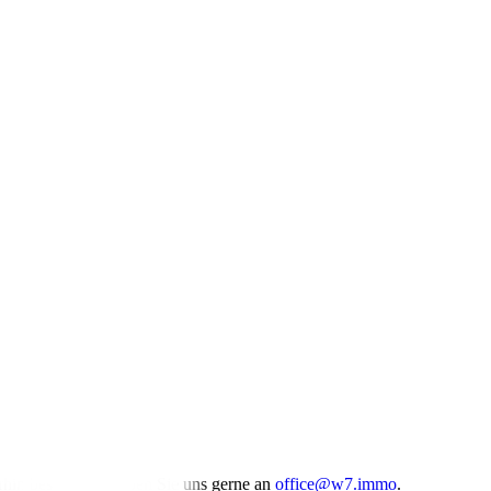
rhin besteht, schreiben Sie uns gerne an
office@w7.immo
.