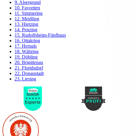
9. Alsergrund
10. Favoriten
11. Simmering
12. Meidling
13. Hietzing
14. Penzing
15. Rudolfsheim-Fünfhaus
16. Ottakring
17. Hernals
18. Währing
19. Döbling
20. Brigittenau
21. Floridsdorf
22. Donaustadt
23. Liesing