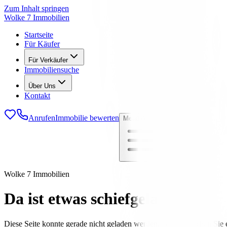
Zum Inhalt springen
Wolke 7 Immobilien
Startseite
Für Käufer
Für Verkäufer
Immobiliensuche
Über Uns
Kontakt
Anrufen
Immobilie bewerten
Menü öffnen
Wolke 7 Immobilien
Da ist etwas schiefgelaufen
Diese Seite konnte gerade nicht geladen werden. Bitte versuchen Sie e