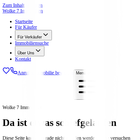
Zum Inhalt springen
Wolke 7 Immobilien
Startseite
Für Käufer
Für Verkäufer
Immobiliensuche
Über Uns
Kontakt
Anrufen
Immobilie bewerten
Menü öffnen
Wolke 7 Immobilien
Da ist etwas schiefgelaufen
Diese Seite konnte gerade nicht geladen werden. Bitte versuchen