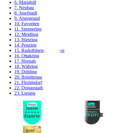
6. Mariahilf
7. Neubau
8. Josefstadt
9. Alsergrund
10. Favoriten
11. Simmering
12. Meidling
13. Hietzing
14. Penzing
15. Rudolfsheim-Fünfhaus
16. Ottakring
17. Hernals
18. Währing
19. Döbling
20. Brigittenau
21. Floridsdorf
22. Donaustadt
23. Liesing