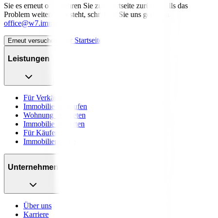
Sie es erneut oder kehren Sie zur Startseite zurück. Falls das
Problem weiterhin besteht, schreiben Sie uns gerne an
office@w7.immo
.
Zur Startseite
Erneut versuchen
Leistungen
Für Verkäufer
Immobilie verkaufen
Wohnung vermieten
Immobilie bewerten
Für Käufer
Immobiliensuche
Unternehmen
Über uns
Karriere