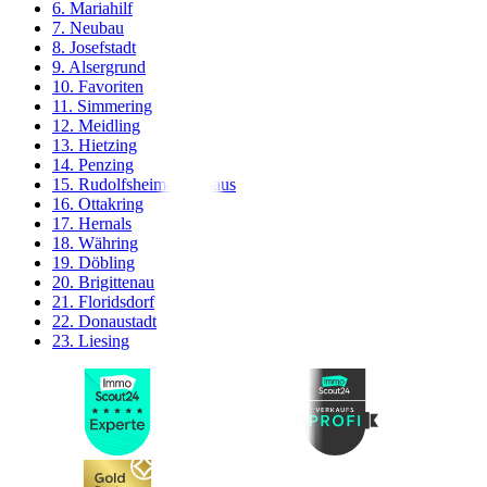
6. Mariahilf
7. Neubau
8. Josefstadt
9. Alsergrund
10. Favoriten
11. Simmering
12. Meidling
13. Hietzing
14. Penzing
15. Rudolfsheim-Fünfhaus
16. Ottakring
17. Hernals
18. Währing
19. Döbling
20. Brigittenau
21. Floridsdorf
22. Donaustadt
23. Liesing