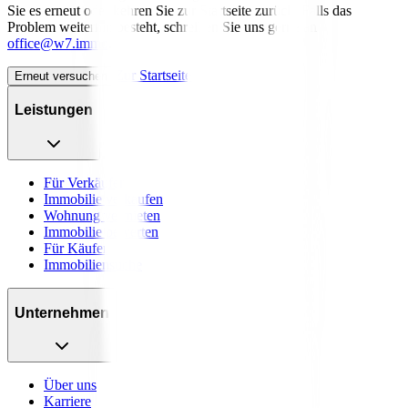
Sie es erneut oder kehren Sie zur Startseite zurück. Falls das
Problem weiterhin besteht, schreiben Sie uns gerne an
office@w7.immo
.
Zur Startseite
Erneut versuchen
Leistungen
Für Verkäufer
Immobilie verkaufen
Wohnung vermieten
Immobilie bewerten
Für Käufer
Immobiliensuche
Unternehmen
Über uns
Karriere