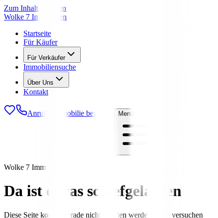
Zum Inhalt springen
Wolke 7 Immobilien
Startseite
Für Käufer
Für Verkäufer
Immobiliensuche
Über Uns
Kontakt
Anrufen
Immobilie bewerten
Menü öffnen
Wolke 7 Immobilien
Da ist etwas schiefgelaufen
Diese Seite konnte gerade nicht geladen werden. Bitte versuchen