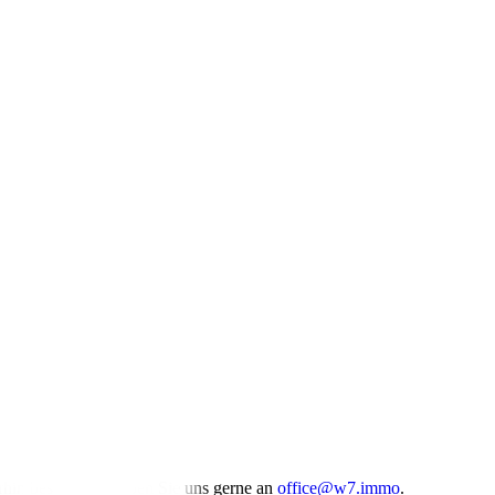
rhin besteht, schreiben Sie uns gerne an
office@w7.immo
.