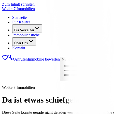
Zum Inhalt springen
Wolke 7 Immobilien
Startseite
Für Käufer
Für Verkäufer
Immobiliensuche
Über Uns
Kontakt
Anrufen
Immobilie bewerten
Menü öffnen
Wolke 7 Immobilien
Da ist etwas schiefgelaufen
Diese Seite konnte gerade nicht geladen werden. Bitte versuchen Sie e