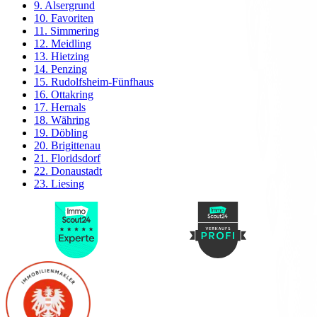
9. Alsergrund
10. Favoriten
11. Simmering
12. Meidling
13. Hietzing
14. Penzing
15. Rudolfsheim-Fünfhaus
16. Ottakring
17. Hernals
18. Währing
19. Döbling
20. Brigittenau
21. Floridsdorf
22. Donaustadt
23. Liesing