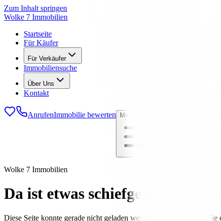
Zum Inhalt springen
Wolke 7 Immobilien
Startseite
Für Käufer
Für Verkäufer
Immobiliensuche
Über Uns
Kontakt
Anrufen
Immobilie bewerten
Menü öffnen
Wolke 7 Immobilien
Da ist etwas schiefgelaufen
Diese Seite konnte gerade nicht geladen werden. Bitte versuchen Sie e