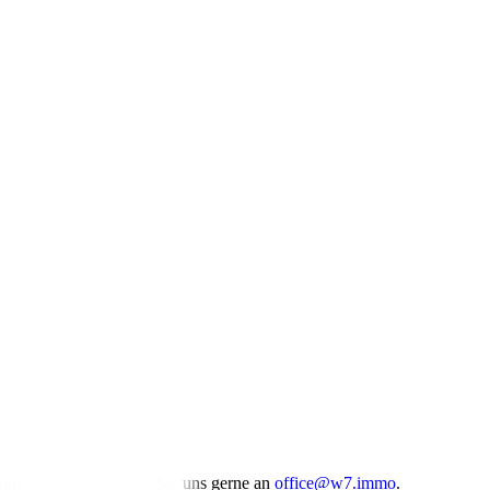
rhin besteht, schreiben Sie uns gerne an
office@w7.immo
.