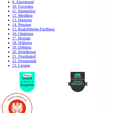
9. Alsergrund
10. Favoriten
11. Simmering
12. Meidling
13. Hietzing
14. Penzing
15. Rudolfsheim-Fünfhaus
16. Ottakring
17. Hernals
18. Währing
19. Döbling
20. Brigittenau
21. Floridsdorf
22. Donaustadt
23. Liesing