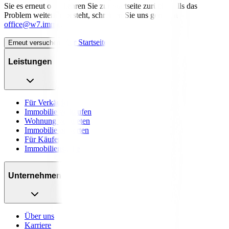
Sie es erneut oder kehren Sie zur Startseite zurück. Falls das
Problem weiterhin besteht, schreiben Sie uns gerne an
office@w7.immo
.
Zur Startseite
Erneut versuchen
Leistungen
Für Verkäufer
Immobilie verkaufen
Wohnung vermieten
Immobilie bewerten
Für Käufer
Immobiliensuche
Unternehmen
Über uns
Karriere