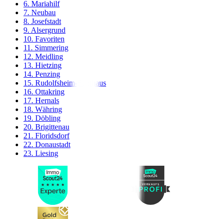
6. Mariahilf
7. Neubau
8. Josefstadt
9. Alsergrund
10. Favoriten
11. Simmering
12. Meidling
13. Hietzing
14. Penzing
15. Rudolfsheim-Fünfhaus
16. Ottakring
17. Hernals
18. Währing
19. Döbling
20. Brigittenau
21. Floridsdorf
22. Donaustadt
23. Liesing