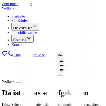
Zum Inhalt springen
Wolke 7 Immobilien
Startseite
Für Käufer
Für Verkäufer
Immobiliensuche
Über Uns
Kontakt
Anrufen
Immobilie bewerten
Menü öffnen
Wolke 7 Immobilien
Da ist etwas schiefgelaufen
Diese Seite konnte gerade nicht geladen werden. Bitte versuchen