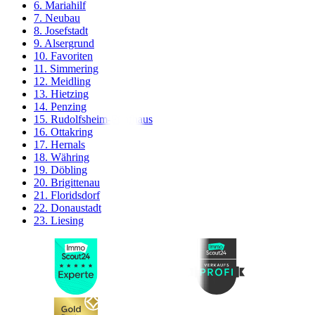
6. Mariahilf
7. Neubau
8. Josefstadt
9. Alsergrund
10. Favoriten
11. Simmering
12. Meidling
13. Hietzing
14. Penzing
15. Rudolfsheim-Fünfhaus
16. Ottakring
17. Hernals
18. Währing
19. Döbling
20. Brigittenau
21. Floridsdorf
22. Donaustadt
23. Liesing