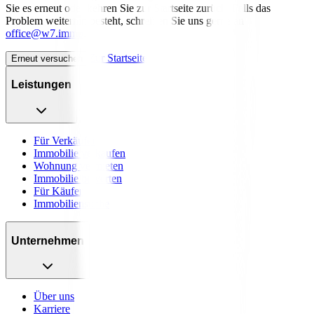
Sie es erneut oder kehren Sie zur Startseite zurück. Falls das
Problem weiterhin besteht, schreiben Sie uns gerne an
office@w7.immo
.
Zur Startseite
Erneut versuchen
Leistungen
Für Verkäufer
Immobilie verkaufen
Wohnung vermieten
Immobilie bewerten
Für Käufer
Immobiliensuche
Unternehmen
Über uns
Karriere