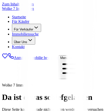
Zum Inhalt springen
Wolke 7 Immobilien
Startseite
Für Käufer
Für Verkäufer
Immobiliensuche
Über Uns
Kontakt
Anrufen
Immobilie bewerten
Menü öffnen
Wolke 7 Immobilien
Da ist etwas schiefgelaufen
Diese Seite konnte gerade nicht geladen werden. Bitte versuchen