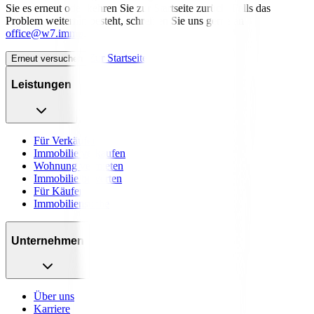
Sie es erneut oder kehren Sie zur Startseite zurück. Falls das
Problem weiterhin besteht, schreiben Sie uns gerne an
office@w7.immo
.
Zur Startseite
Erneut versuchen
Leistungen
Für Verkäufer
Immobilie verkaufen
Wohnung vermieten
Immobilie bewerten
Für Käufer
Immobiliensuche
Unternehmen
Über uns
Karriere