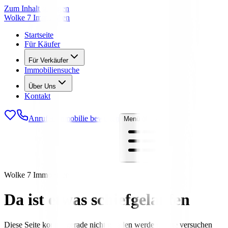
Zum Inhalt springen
Wolke 7 Immobilien
Startseite
Für Käufer
Für Verkäufer
Immobiliensuche
Über Uns
Kontakt
Anrufen
Immobilie bewerten
Menü öffnen
Wolke 7 Immobilien
Da ist etwas schiefgelaufen
Diese Seite konnte gerade nicht geladen werden. Bitte versuchen