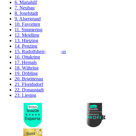
6. Mariahilf
7. Neubau
8. Josefstadt
9. Alsergrund
10. Favoriten
11. Simmering
12. Meidling
13. Hietzing
14. Penzing
15. Rudolfsheim-Fünfhaus
16. Ottakring
17. Hernals
18. Währing
19. Döbling
20. Brigittenau
21. Floridsdorf
22. Donaustadt
23. Liesing