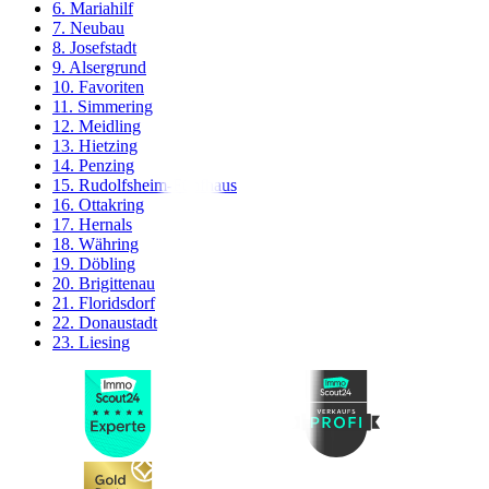
6. Mariahilf
7. Neubau
8. Josefstadt
9. Alsergrund
10. Favoriten
11. Simmering
12. Meidling
13. Hietzing
14. Penzing
15. Rudolfsheim-Fünfhaus
16. Ottakring
17. Hernals
18. Währing
19. Döbling
20. Brigittenau
21. Floridsdorf
22. Donaustadt
23. Liesing