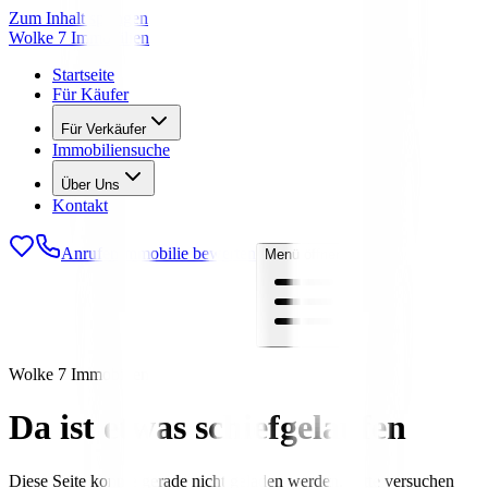
Zum Inhalt springen
Wolke 7 Immobilien
Startseite
Für Käufer
Für Verkäufer
Immobiliensuche
Über Uns
Kontakt
Anrufen
Immobilie bewerten
Menü öffnen
Wolke 7 Immobilien
Da ist etwas schiefgelaufen
Diese Seite konnte gerade nicht geladen werden. Bitte versuchen