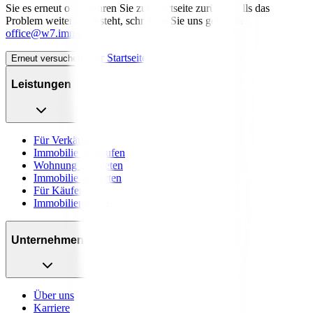
Sie es erneut oder kehren Sie zur Startseite zurück. Falls das
Problem weiterhin besteht, schreiben Sie uns gerne an
office@w7.immo
.
Zur Startseite
Erneut versuchen
Leistungen
Für Verkäufer
Immobilie verkaufen
Wohnung vermieten
Immobilie bewerten
Für Käufer
Immobiliensuche
Unternehmen
Über uns
Karriere