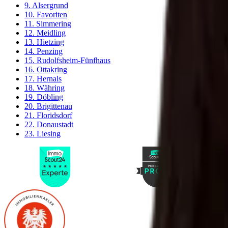
9. Alsergrund
10. Favoriten
11. Simmering
12. Meidling
13. Hietzing
14. Penzing
15. Rudolfsheim-Fünfhaus
16. Ottakring
17. Hernals
18. Währing
19. Döbling
20. Brigittenau
21. Floridsdorf
22. Donaustadt
23. Liesing