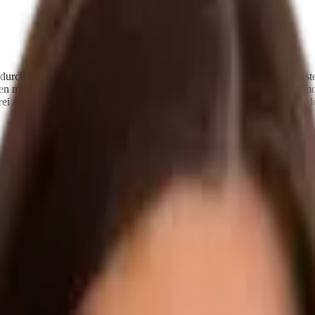
urch ihre Geschichte, ihre Atmosphäre und den Blick hinter die Fenster
en mit Empathie, Klarheit und Professionalität beim Verkauf ihrer Imm
ssfrei abläuft, sondern sich auch menschlich richtig anfühlt. Denn am 