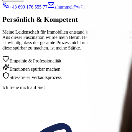
+43 699 176 555 77
s.hummel@w7.immo
Persönlich & Kompetent
Meine Leidenschaft für Immobilien entstand in den Wiener Altbauten d
Aus dieser Faszination wurde mein Beruf. Heute begleite ich Mensch
ist wichtig, dass der gesamte Prozess nicht nur reibungslos und stre
diese spürbar zu machen, ist meine Stärke.
Empathie & Professionalität
Emotionen spürbar machen
Stressfreier Verkaufsprozess
Ich freue mich auf Sie!