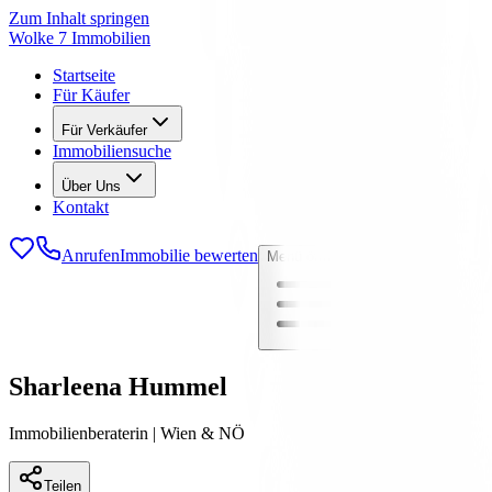
Zum Inhalt springen
Wolke 7 Immobilien
Startseite
Für Käufer
Für Verkäufer
Immobiliensuche
Über Uns
Kontakt
Anrufen
Immobilie bewerten
Menü öffnen
Sharleena Hummel
Immobilienberaterin | Wien & NÖ
Teilen