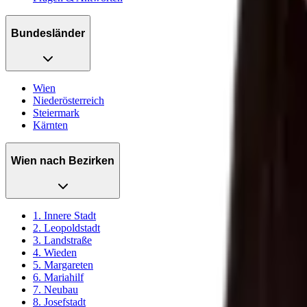
Bundesländer
Wien
Niederösterreich
Steiermark
Kärnten
Wien nach Bezirken
1. Innere Stadt
2. Leopoldstadt
3. Landstraße
4. Wieden
5. Margareten
6. Mariahilf
7. Neubau
8. Josefstadt