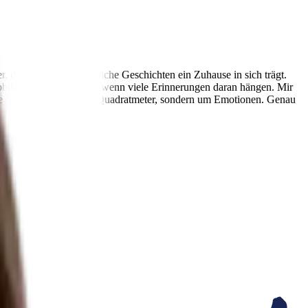
, der erahnen lässt, welche Geschichten ein Zuhause in sich trägt.
obilie. Besonders dann, wenn viele Erinnerungen daran hängen. Mir
Ende geht es nicht nur um Quadratmeter, sondern um Emotionen. Genau