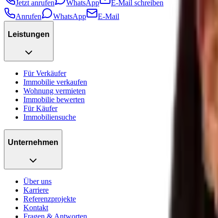
Jetzt anrufen
WhatsApp
E-Mail schreiben
Anrufen
WhatsApp
E-Mail
Leistungen
Für Verkäufer
Immobilie verkaufen
Wohnung vermieten
Immobilie bewerten
Für Käufer
Immobiliensuche
Unternehmen
Über uns
Karriere
Referenzprojekte
Kontakt
Fragen & Antworten